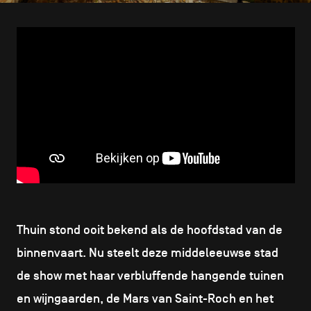
CONTACT
navigatie
ALGEMENE VOORWAARDEN
COOKIEBELEID
PRIVACYBELEID
Facebook
Instagram
Youtube
LinkedIn
NL
EN
FR
Thuin stond ooit bekend als de hoofdstad van de
binnenvaart. Nu steelt deze middeleeuwse stad
de show met haar verbluffende hangende tuinen
en wijngaarden, de Mars van Saint-Roch en het