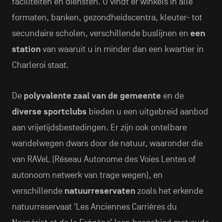
faciliteiten en diensten. U vindt er winkels in alle
formaten, banken, gezondheidscentra, kleuter- tot
secundaire scholen, verschillende buslijnen en
een
station
van waaruit u in minder dan een kwartier in
Charleroi staat.
De
polyvalente zaal van de gemeente
en de
diverse sportclubs
bieden u een uitgebreid aanbod
aan vrijetijdsbestedingen. Er zijn ook ontelbare
wandelwegen dwars door de natuur, waaronder die
van RAVeL (Réseau Autonome des Voies Lentes of
autonoom netwerk van trage wegen), en
verschillende
natuurreservaten
zoals het erkende
natuurreservaat ‘Les Anciennes Carrières du