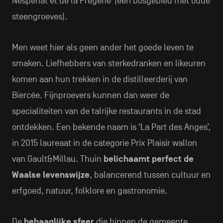
Nespériat et de la Frégène’ (een bosgebied met oude
steengroeves).
Men weet hier als geen ander het goede leven te
smaken. Liefhebbers van sterkedranken en likeuren
komen aan hun trekken in de distilleerderij van
Biercée. Fijnproevers kunnen dan weer de
specialiteiten van de talrijke restaurants in de stad
ontdekken. Een bekende naam is ‘La Part des Anges’,
in 2015 laureaat in de categorie Prix Plaisir wallon
van Gault&Millau. Thuin
belichaamt perfect de
Waalse levenswijze
, balancerend tussen cultuur en
erfgoed, natuur, folklore en gastronomie.
De
behaaglijke sfeer
die binnen de gemeente