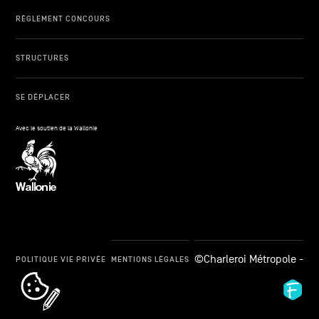
RÈGLEMENT CONCOURS
STRUCTURES
SE DÉPLACER
Avec le soutien de la Wallonie
©Charleroi Métropole -
POLITIQUE VIE PRIVÉE
MENTIONS LÉGALES
cookie_notice_link
Fid
Ag