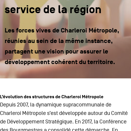
CONTACTEZ-NOUS
secondaire
service de la région
MENTIONS LÉGALES
Les forces vives de Charleroi Métropole,
COOKIES POLICY
réunies au sein de la même instance,
POLITIQUE VIE PRIVÉE
partagent une vision pour assurer le
Facebook
Instagram
Youtube
LinkedIn
développement cohérent du territoire.
FR
NL
EN
L’évolution des structures de Charleroi Métropole
Depuis 2007, la dynamique supracommunale de
Charleroi Métropole s’est développée autour du Comité
de Développement Stratégique. En 2017, la Conférence
des Bourgmestres a consolidé cette démarche. En