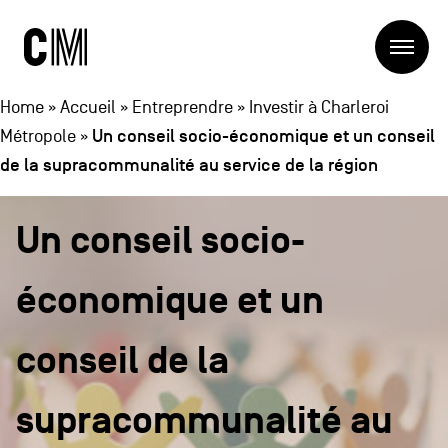
Charleroi
Me
Métropole
Rechercher
Recherc
Home
»
Accueil
»
Entreprendre
»
Investir à Charleroi
Un conseil socio-économique et un conseil
Métropole
»
de la supracommunalité au service de la région
Navigation
Charleroi Métropole
principale
La Métropole
Un conseil socio-
Projets
Structures
Entreprendre
économique et un
Blog
Manger local
Se déplacer
conseil de la
Contact
Se former
Visiter
supracommunalité au
Navigation