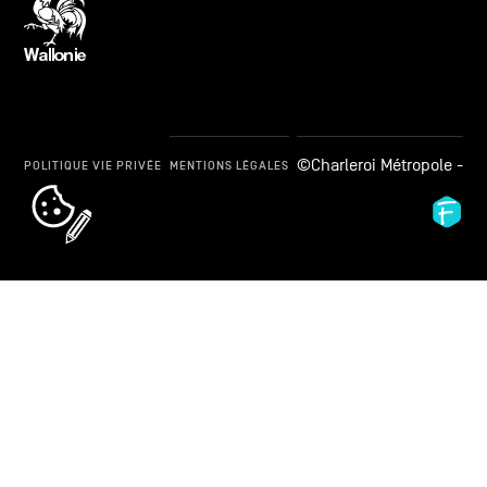
©Charleroi Métropole -
POLITIQUE VIE PRIVÉE
MENTIONS LÉGALES
cookie_notice_link
Fid
Ag
-
Ag
de
dé
we