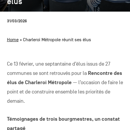
élus
élus
CONTACTEZ-NOUS
secondaire
MENTIONS LÉGALES
31/03/2026
COOKIES POLICY
Home
»
Charleroi Métropole réunit ses élus
POLITIQUE VIE PRIVÉE
Facebook
Instagram
Youtube
LinkedIn
Ce 13 février, une septantaine d’élus issus de 27
communes se sont retrouvés pour la
Rencontre des
élus de Charleroi Métropole
— l’occasion de faire le
FR
NL
EN
point et de construire ensemble les priorités de
demain.
Témoignages de trois bourgmestres, un constat
partagé