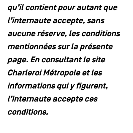
CONTACTEZ-NOUS
secondaire
qu’il contient pour autant que
MENTIONS LÉGALES
l’internaute accepte, sans
aucune réserve, les conditions
COOKIES POLICY
mentionnées sur la présente
POLITIQUE VIE PRIVÉE
page. En consultant le site
Facebook
Instagram
Youtube
LinkedIn
Charleroi Métropole et les
informations qui y figurent,
FR
NL
EN
l’internaute accepte ces
conditions.