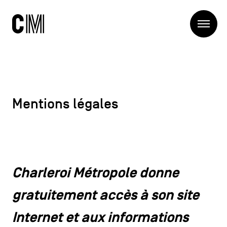
Charleroi
Me
Métropole
Rechercher
Recherc
Navigation
Charleroi Métropole
principale
Mentions légales
La Métropole
Projets
Structures
Entreprendre
Blog
Manger local
Se déplacer
Charleroi Métropole donne
Contact
Se former
gratuitement accès à son site
Visiter
Internet et aux informations
Navigation