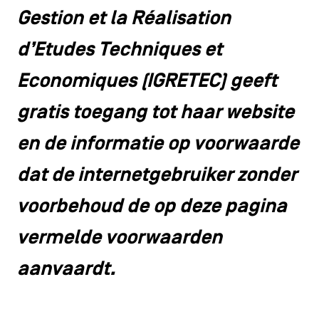
CONTACT
navigatie
Gestion et la Réalisation
ALGEMENE VOORWAARDEN
d’Etudes Techniques et
Economiques (IGRETEC) geeft
COOKIEBELEID
gratis toegang tot haar website
PRIVACYBELEID
en de informatie op voorwaarde
Facebook
Instagram
Youtube
LinkedIn
dat de internetgebruiker zonder
voorbehoud de op deze pagina
NL
EN
FR
vermelde voorwaarden
aanvaardt.