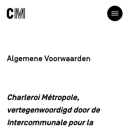
Charleroi
Me
Métropole
Zoeken
Zoeken
Hoofdnavigatie
De Metropool
Algemene Voorwaarden
De Metropool
Projets
Structures
Entreprendre
Ontdekken
Manger local
Se déplacer
Charleroi Métropole,
Contact
Se former
vertegenwoordigd door de
Visiter
Intercommunale pour la
Secundaire