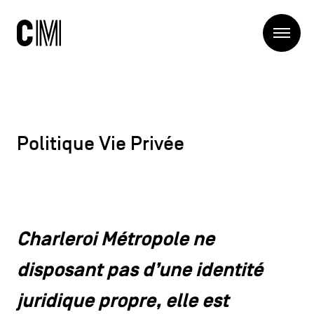
Charleroi
Me
Métropole
Rechercher
Recherc
Navigation
Charleroi Métropole
principale
Politique Vie Privée
La Métropole
Projets
Structures
Entreprendre
Blog
Manger local
Se déplacer
Charleroi Métropole ne
Contact
Se former
disposant pas d’une identité
Visiter
juridique propre, elle est
Navigation