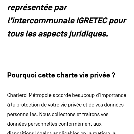
CONTACTEZ-NOUS
secondaire
représentée par
MENTIONS LÉGALES
l’intercommunale IGRETEC pour
tous les aspects juridiques.
COOKIES POLICY
POLITIQUE VIE PRIVÉE
Facebook
Instagram
Youtube
LinkedIn
Pourquoi cette charte vie privée ?
FR
NL
EN
Charleroi Métropole accorde beaucoup d’importance
à la protection de votre vie privée et de vos données
personnelles. Nous collectons et traitons vos
données personnelles conformément aux
dispositions légales applicables en la matière, à