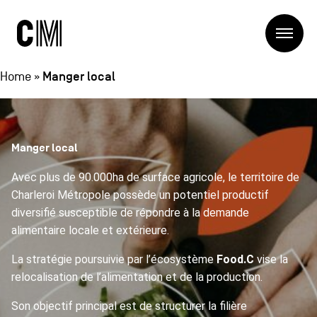
Charleroi
Me
Métropole
Rechercher
Recherc
Manger local
Home
»
Navigation
Charleroi Métropole
principale
Manger local
La Métropole
Projets
Structures
Avec plus de 90.000ha de surface agricole, le territoire de
Entreprendre
Charleroi Métropole possède un potentiel productif
Blog
Manger local
diversifié susceptible de répondre à la demande
Se déplacer
alimentaire locale et extérieure.
Contact
Se former
La stratégie poursuivie par l’écosystème
Food.C
vise la
Visiter
relocalisation de l’alimentation et de la production.
Navigation
Son objectif principal est de structurer la filière