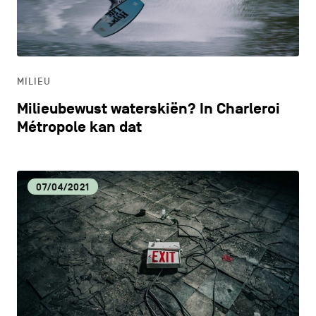
CONTACT
navigatie
CULTUUR
ALGEMENE VOORWAARDEN
ECONOMISCHE DYNAMIEK
COOKIEBELEID
MILIEU
Milieubewust waterskiën? In Charleroi
PRIVACYBELEID
HORECA
Métropole kan dat
Facebook
Instagram
Youtube
LinkedIn
LIFESTYLE
07/04/2021
NL
EN
FR
LOKALE VOEDINGSPRODUCTEN
MILIEU