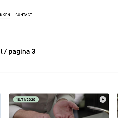
EKKEN
CONTACT
al / pagina 3
AMBACHTEN
AND
CM
CUL
16/11/2020
ECONOMISCHE DYNAMIEK
HOR