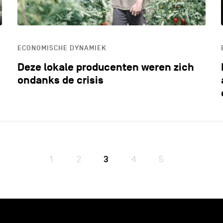
ECONOMISCHE DYNAMIEK
Deze lokale producenten weren zich
ondanks de crisis
1
2
3
4
5