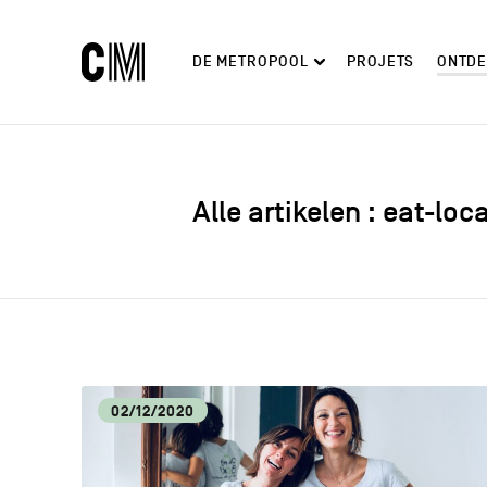
Charleroi
Hoofdnavigatie
DE METROPOOL
PROJETS
ONTD
Métropole
Zoeken
Ontdekken
Alle artikelen : eat-loc
02/12/2020