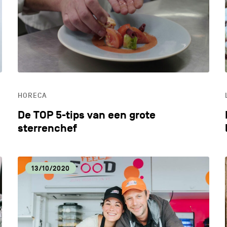
LIFESTYLE
LOK
MILIEU
OND
HORECA
ONTDEKKEN
De TOP 5-tips van een grote
sterrenchef
13/10/2020