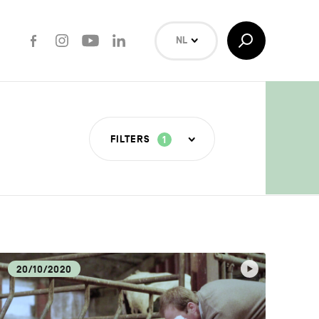
Facebook
Instagram
Youtube
LinkedIn
Toggle
NL
Search
EN
FR
Zoeken
FILTERS
1
ERE
TUUR
20/10/2020
ECA