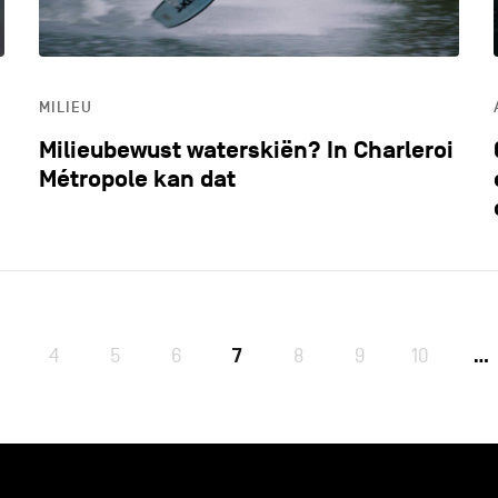
MILIEU
Milieubewust waterskiën? In Charleroi
Métropole kan dat
4
5
6
7
8
9
10
…