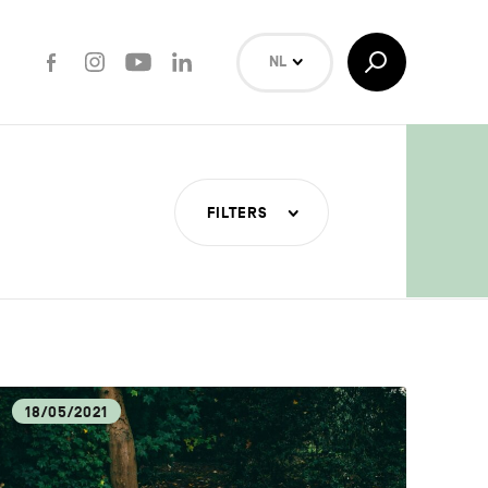
Facebook
Instagram
Youtube
LinkedIn
Toggle
NL
Search
EN
FR
Zoeken
FILTERS
ERE
TUUR
18/05/2021
ECA