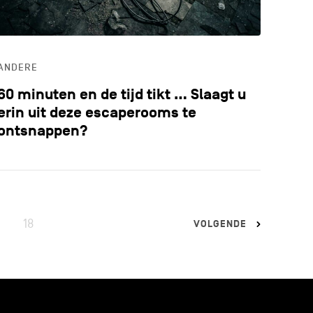
ANDERE
60 minuten en de tijd tikt … Slaagt u
erin uit deze escaperooms te
ontsnappen?
18
VOLGENDE