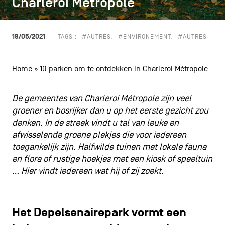
Charleroi Métropole
Charleroi Métropole
CONTACT
navigatie
ALGEMENE VOORWAARDEN
18/05/2021
— TAGS :
#AUTRES
#ENVIRONEMENT
#AUTRES
COOKIEBELEID
Home
»
10 parken om te ontdekken in Charleroi Métropole
PRIVACYBELEID
De gemeentes van Charleroi Métropole zijn veel
Facebook
Instagram
Youtube
LinkedIn
groener en bosrijker dan u op het eerste gezicht zou
denken. In de streek vindt u tal van leuke en
afwisselende groene plekjes die voor iedereen
toegankelijk zijn. Halfwilde tuinen met lokale fauna
NL
EN
FR
en flora of rustige hoekjes met een kiosk of speeltuin
… Hier vindt iedereen wat hij of zij zoekt.
Het Depelsenairepark vormt een