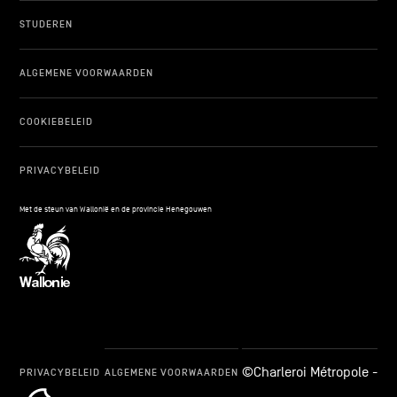
STUDEREN
ALGEMENE VOORWAARDEN
COOKIEBELEID
PRIVACYBELEID
Met de steun van Wallonië en de provincie Henegouwen
©Charleroi Métropole -
PRIVACYBELEID
ALGEMENE VOORWAARDEN
cookie_notice_link