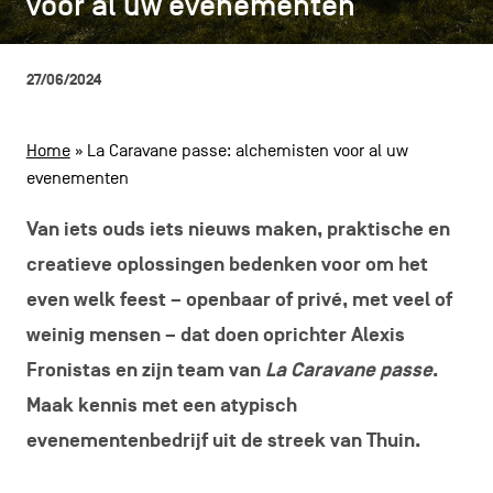
voor al uw evenementen
voor al uw evenementen
CONTACT
navigatie
ALGEMENE VOORWAARDEN
27/06/2024
COOKIEBELEID
Home
»
La Caravane passe: alchemisten voor al uw
evenementen
PRIVACYBELEID
Facebook
Instagram
Youtube
LinkedIn
Van iets ouds iets nieuws maken, praktische en
creatieve oplossingen bedenken voor om het
even welk feest – openbaar of privé, met veel of
NL
EN
FR
weinig mensen – dat doen oprichter Alexis
Fronistas en zijn team van
La Caravane passe
.
Maak kennis met een atypisch
evenementenbedrijf uit de streek van Thuin.