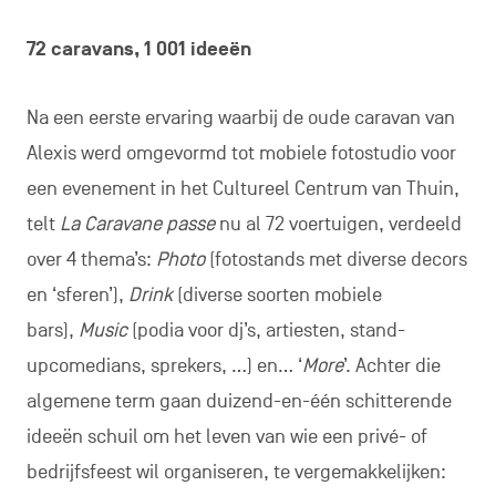
72 caravans, 1 001 ideeën
Na een eerste ervaring waarbij de oude caravan van
Alexis werd omgevormd tot mobiele fotostudio voor
een evenement in het Cultureel Centrum van Thuin,
telt
La Caravane passe
nu al 72 voertuigen, verdeeld
over 4 thema’s:
Photo
(fotostands met diverse decors
en ‘sferen’),
Drink
(diverse soorten mobiele
bars),
Music
(podia voor dj’s, artiesten, stand-
upcomedians, sprekers, …) en… ‘
More
’. Achter die
algemene term gaan duizend-en-één schitterende
ideeën schuil om het leven van wie een privé- of
bedrijfsfeest wil organiseren, te vergemakkelijken: