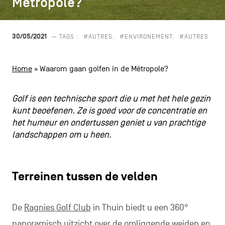
Métropole?
Métropole?
CONTACT
navigatie
ALGEMENE VOORWAARDEN
30/05/2021
— TAGS :
#AUTRES
#ENVIRONEMENT
#AUTRES
COOKIEBELEID
Home
»
Waarom gaan golfen in de Métropole?
PRIVACYBELEID
Golf is een technische sport die u met het hele gezin
Facebook
Instagram
Youtube
LinkedIn
kunt beoefenen. Ze is goed voor de concentratie en
het humeur en ondertussen geniet u van prachtige
landschappen om u heen.
NL
EN
FR
Terreinen tussen de velden
De
Ragnies Golf Club
in Thuin biedt u een 360°
panoramisch uitzicht over de omliggende weiden en