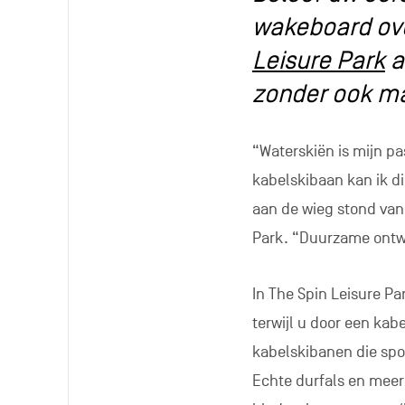
wakeboard ove
Leisure Park
a
zonder ook ma
“Waterskiën is mijn pas
kabelskibaan kan ik d
aan de wieg stond van 
Park. “Duurzame ontwi
In The Spin Leisure Pa
terwijl u door een kab
kabelskibanen die spor
Echte durfals en meer