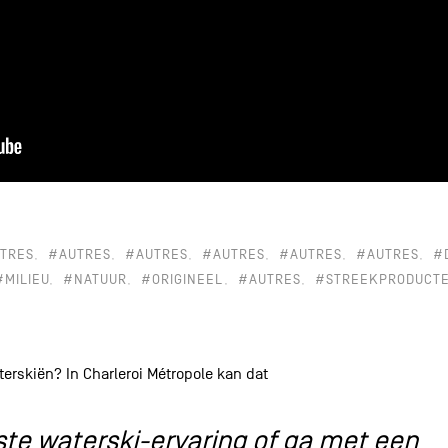
TRES
#AUTRES
#AUTRES
#AUTRES
#AUTRES
#AUTRES
#
#MILIEU
#NATUUR
#ORIGINEEL
#AUTRES
#STREEKPRODUCT
erskiën? In Charleroi Métropole kan dat
ste waterski-ervaring of ga met een