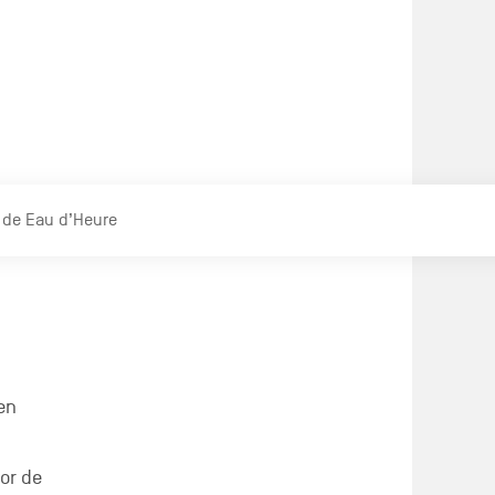
oberen,
ws te
n bv. of
 trainen.
eftijd
allaties
n zouden
och