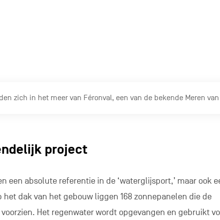
ls een vakantiebestemming en trekt bezoekers aan met
tingen. Velen onder hen willen vooral de kabel eens uitpr
portdiscipline is, gewoon voor het plezier om eens iets nieu
s onze kabelskibaan een uitdaging, net als een rondje karte
sen de bomen.”
odes zijn het vooral sporters die hier prestatiegericht komen
een club en trainen 4 tot 5 keer per week. De gemiddelde le
 jaar. “Onze hindernissen zijn inmiddels goed bekend. De inst
ke kwaliteit dat we hier zelfs de Europese kampioenschappe
el draait met een snelheid van 28 tot 30 km per uur, wat t