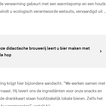
igingen kunnen hier ook hun bosklassen of kampen organi
dden.