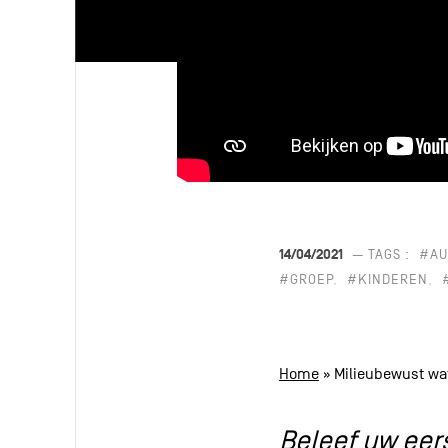
14/04/2021
— TAGS :
#AU
#GROEP
#KINDEREN
Home
»
Milieubewust wat
Beleef uw eer