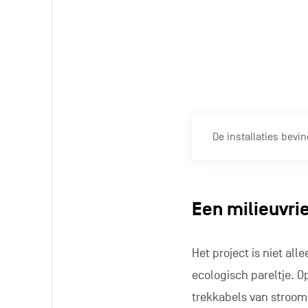
Deze plek voelt aan a
uiteenlopende verwach
alsof het een nieuwe s
ontdekken. “Voor hen i
een klimparcours tus
Buiten de vakantieperi
Ze zijn verbonden aan 
ligt tussen de 8 en 50
zijn van een dergelij
kunnen houden. De kab
aanzienlijk is”.