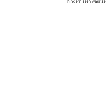
hindernissen waar ze 
De installaties bev
Een milieuvrie
Het project is niet all
ecologisch pareltje. 
trekkabels van stroom
douches en toiletten
de aanpalende winkel 
oesterschelpen.