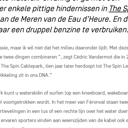
r enkele pittige hindernissen in
The S
an de Meren van de Eau d’Heure. En d
ar een druppel benzine te verbruiken
sie, maar ik wil niet dat het milieu daaronder lijdt. Met dez
ie twee dingen combineren “, zegt Cédric Vandermot die in 
The Spin Cablepark, tien jaar later herdoopt tot The Spin Le
kkeling zit in ons DNA.”
rk kunt u waterskiën of surfen (op een kneeboard, wakeboar
el voortgetrokken wordt. In het meer van Féronval staan twe
tievelingen in een lus of een rechte lijn over het water doe
 ervaren sporters vinden aan weerszijden van de kabel ook 