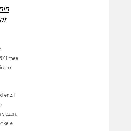
pin
at
.
e
2011 mee
isure
d enz.)
e
n sjezen.
enkele