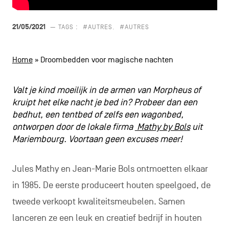
CONTACT
navigatie
21/05/2021
— TAGS :
#AUTRES
#AUTRES
ALGEMENE VOORWAARDEN
COOKIEBELEID
Home
»
Droombedden voor magische nachten
PRIVACYBELEID
Valt je kind moeilijk in de armen van Morpheus of
kruipt het elke nacht je bed in? Probeer dan een
Facebook
Instagram
Youtube
LinkedIn
bedhut, een tentbed of zelfs een wagonbed,
ontworpen door de lokale firma
Mathy by Bols
uit
Mariembourg. Voortaan geen excuses meer!
NL
EN
FR
Jules Mathy en Jean-Marie Bols ontmoetten elkaar
in 1985. De eerste produceert houten speelgoed, de
tweede verkoopt kwaliteitsmeubelen. Samen
lanceren ze een leuk en creatief bedrijf in houten