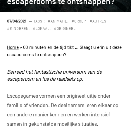
escaperooms te ontsnappen?
escaperooms te ontsnappen?
CONTACT
navigatie
ALGEMENE VOORWAARDEN
07/04/2021
— TAGS :
#ANIMATIE
#GROEP
#AUTRES
#KINDEREN
#LOKAAL
#ORIGINEEL
COOKIEBELEID
Home
»
60 minuten en de tijd tikt … Slaagt u erin uit deze
PRIVACYBELEID
escaperooms te ontsnappen?
Facebook
Instagram
Youtube
LinkedIn
Betreed het fantastische universum van de
escaperoom en los de raadsels op.
NL
EN
FR
Escapegames vormen een origineel uitje onder
familie of vrienden. De deelnemers leren elkaar op
een andere manier kennen en werken intensief
samen in gekunstelde moeilijke situaties.