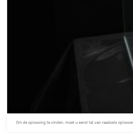
Om de oplossing te vinden, moet u eerst tal van raadsels oplosse