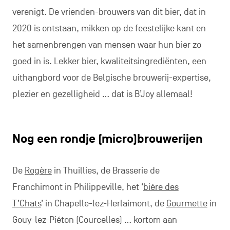
verenigt. De vrienden-brouwers van dit bier, dat in
2020 is ontstaan, mikken op de feestelijke kant en
het samenbrengen van mensen waar hun bier zo
goed in is. Lekker bier, kwaliteitsingrediënten, een
uithangbord voor de Belgische brouwerij-expertise,
plezier en gezelligheid … dat is B’Joy allemaal!
Nog een rondje (micro)brouwerijen
De
Rogère
in Thuillies, de Brasserie de
Franchimont in Philippeville, het ‘
bière des
T’Chats
’ in Chapelle-lez-Herlaimont, de
Gourmette
in
Gouy-lez-Piéton (Courcelles) … kortom aan