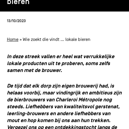
bieren
bieren
CONTACT
navigatie
ALGEMENE VOORWAARDEN
13/10/2023
COOKIEBELEID
Home
»
Wie zoekt die vindt … lokale bieren
PRIVACYBELEID
In deze streek vallen er heel wat verrukkelijke
Facebook
Instagram
Youtube
LinkedIn
lokale producten uit te proberen, soms zelfs
samen met de brouwer.
De tijd dat elk dorp zijn eigen brouwerij had, is
NL
EN
FR
helaas voorbij, maar vindingrijk en ambitieus zijn
de bierbrouwers van Charleroi Métropole nog
steeds. Liefhebbers van kwaliteitsvol gerstenat,
leerling-brouwers en andere liefhebbers van
mout en hop komen bij ons aan hun trekken.
Vergezel ons op een ontdekkingstocht langs de