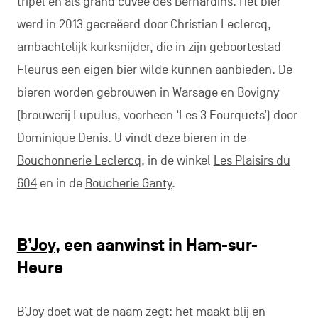
tripel en als grand cuvée des Bernardins. Het bier
werd in 2013 gecreëerd door Christian Leclercq,
ambachtelijk kurksnijder, die in zijn geboortestad
Fleurus een eigen bier wilde kunnen aanbieden. De
bieren worden gebrouwen in Warsage en Bovigny
(brouwerij Lupulus, voorheen ‘Les 3 Fourquets’) door
Dominique Denis. U vindt deze bieren in de
Bouchonnerie Leclercq
, in de winkel
Les Plaisirs du
604
en in de
Boucherie Ganty
.
B’Joy
, een aanwinst in Ham-sur-
Heure
B’Joy doet wat de naam zegt: het maakt blij en