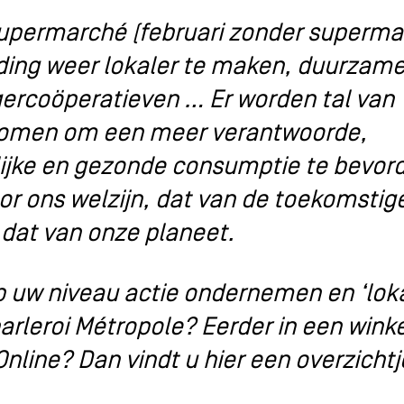
supermarché (februari zonder supermar
ing weer lokaler te maken, duurzam
gercoöperatieven … Er worden tal van
nomen om een meer verantwoorde,
lijke en gezonde consumptie te bevor
or ons welzijn, dat van de toekomstig
 dat van onze planeet.
op uw niveau actie ondernemen en ‘lok
arleroi Métropole? Eerder in een wink
Online? Dan vindt u hier een overzicht