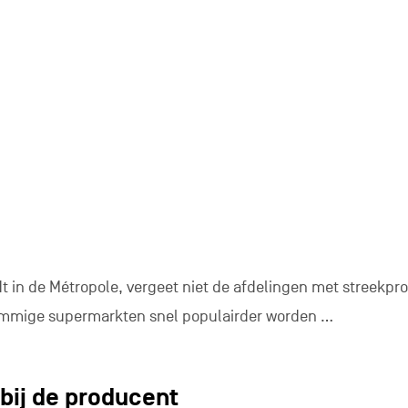
en bestelling te plaatsen
ollect’-fan? Doet u graag boodschappen vanuit de sofa wann
? Groenten hier, vlees daar, zuivelproducten ergens anders