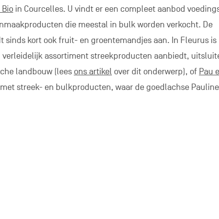
bij de producent
ebben een boerderijwinkel. Een kortere afstand tussen ve
ctieve kaart
.