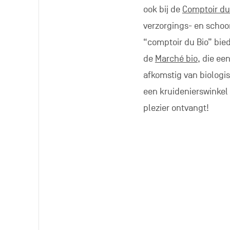
Rechtstreeks 
Sommige producenten h
bord is er niet!
Vind ze op
onze intera