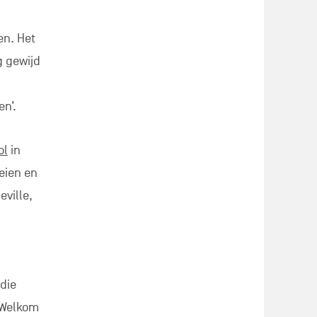
 die
. Welkom
-,
er
tend
n vrac,
e u met
oducten