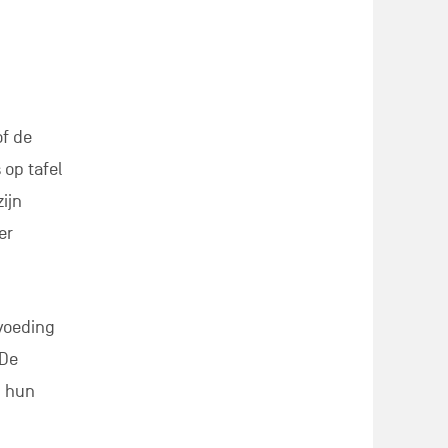
of de
 op tafel
ijn
er
svoeding
 De
n hun