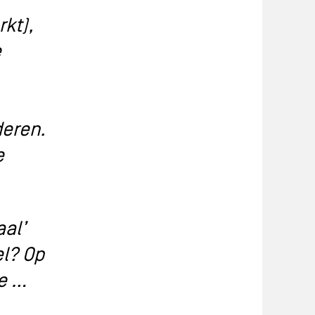
kt),
e
deren.
e
aal’
el? Op
je …