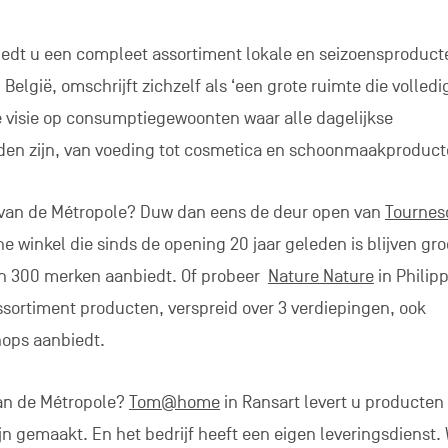
van de Métropole?
Tom@home
in Ransart levert u producten
zijn gemaakt. En het bedrijf heeft een eigen leveringsdienst
 Bio
in Courcelles. U vindt er een compleet aanbod voedings
onmaakproducten die meestal in bulk worden verkocht. De
t sinds kort ook fruit- en groentemandjes aan. In Fleurus is 
n verleidelijk assortiment streekproducten aanbiedt, uitslui
sche landbouw (lees
ons artikel
over dit onderwerp), of
Pau e
 met streek- en bulkproducten, waar de goedlachse Paulin
dt in de Métropole, vergeet niet de afdelingen met streekpr
sommige supermarkten snel populairder worden …