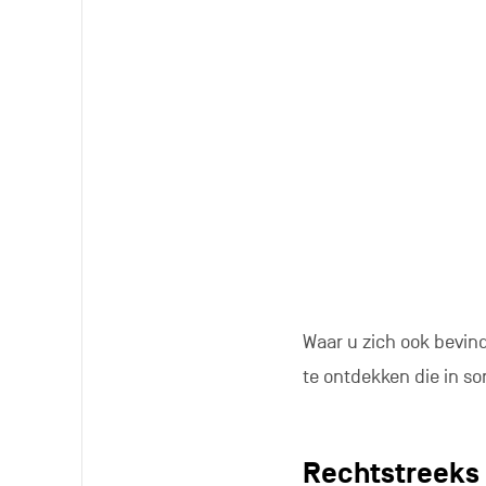
Door online e
Bent u een ‘click & c
kinderen in bed liggen