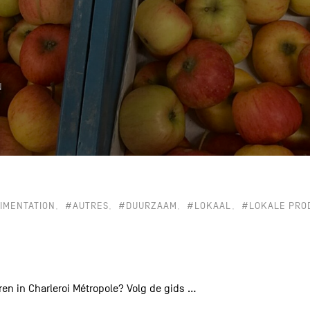
k
N
IMENTATION
#AUTRES
#DUURZAAM
#LOKAAL
#LOKALE PRO
n in Charleroi Métropole? Volg de gids …