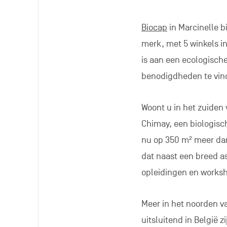
Meer in het noorden 
uitsluitend in België 
ook bij de
Comptoir du
verzorgings- en scho
“comptoir du Bio” bied
de
Marché bio
, die ee
afkomstig van biologi
een kruidenierswinkel
plezier ontvangt!
Waar u zich ook bevin
te ontdekken die in 