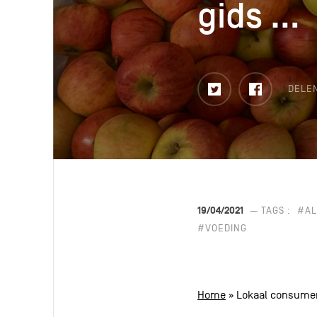
gids …
gids …
Twitter
Faceboo
DELE
19/04/2021
— TAGS :
#AL
#VOEDING
Home
»
Lokaal consumere