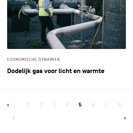
ECONOMISCHE DYNAMIEK
Dodelijk gas voor licht en warmte
1
2
3
4
5
6
7
8
9