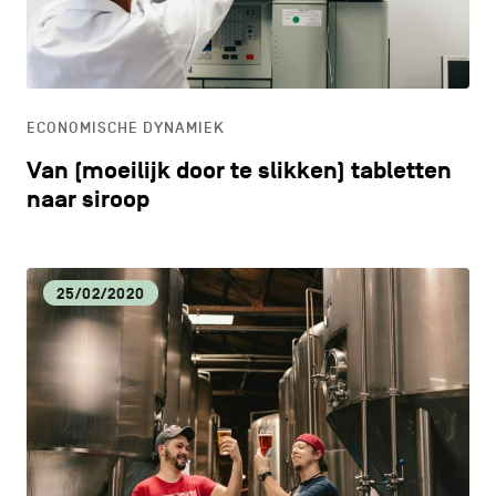
CONTACT
navigatie
CULTUUR
ALGEMENE VOORWAARDEN
ECONOMISCHE DYNAMIEK
COOKIEBELEID
ECONOMISCHE DYNAMIEK
Van (moeilijk door te slikken) tabletten
PRIVACYBELEID
HORECA
naar siroop
Facebook
Instagram
Youtube
LinkedIn
LIFESTYLE
25/02/2020
NL
EN
FR
LOKALE VOEDINGSPRODUCTEN
MILIEU