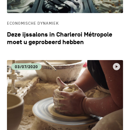
ONDERWIJS
ECONOMISCHE DYNAMIEK
ONTDEKKEN
Deze ijssalons in Charleroi Métropole
moet u geprobeerd hebben
03/07/2020