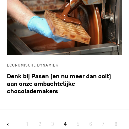
ECONOMISCHE DYNAMIEK
Denk bij Pasen (en nu meer dan ooit)
aan onze ambachtelijke
chocolademakers
1
2
3
4
5
6
7
8