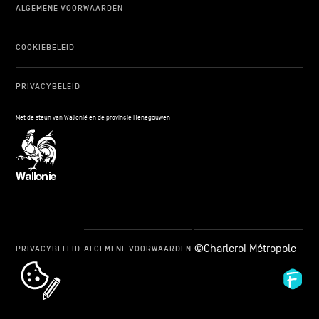
ALGEMENE VOORWAARDEN
COOKIEBELEID
PRIVACYBELEID
Met de steun van Wallonië en de provincie Henegouwen
©Charleroi Métropole -
PRIVACYBELEID
ALGEMENE VOORWAARDEN
cookie_notice_link
Fid
Ag
-