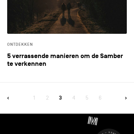
ONTDEKKEN
5 verrassende manieren om de Samber
te verkennen
1
2
3
4
5
6