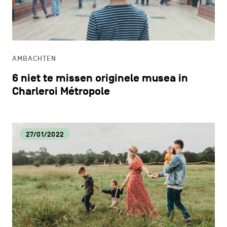
CONTACT
navigatie
CULTUUR
ALGEMENE VOORWAARDEN
ECONOMISCHE DYNAMIEK
COOKIEBELEID
AMBACHTEN
6 niet te missen originele musea in
PRIVACYBELEID
HORECA
Charleroi Métropole
Facebook
Instagram
Youtube
LinkedIn
LIFESTYLE
27/01/2022
NL
EN
FR
LOKALE VOEDINGSPRODUCTEN
MILIEU