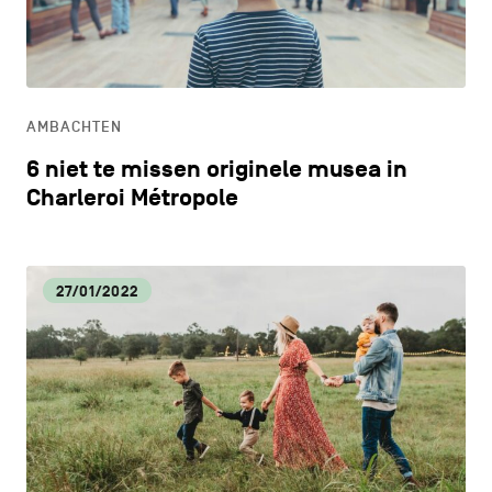
CONTACT
navigatie
CULTUUR
ALGEMENE VOORWAARDEN
ECONOMISCHE DYNAMIEK
COOKIEBELEID
AMBACHTEN
6 niet te missen originele musea in
PRIVACYBELEID
HORECA
Charleroi Métropole
Facebook
Instagram
Youtube
LinkedIn
LIFESTYLE
27/01/2022
NL
EN
FR
LOKALE VOEDINGSPRODUCTEN
MILIEU