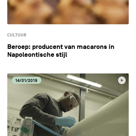
CONTACT
navigatie
CULTUUR
ALGEMENE VOORWAARDEN
ECONOMISCHE DYNAMIEK
COOKIEBELEID
CULTUUR
Beroep: producent van macarons in
PRIVACYBELEID
HORECA
Napoleontische stijl
Facebook
Instagram
Youtube
LinkedIn
LIFESTYLE
14/01/2019
NL
EN
FR
LOKALE VOEDINGSPRODUCTEN
MILIEU