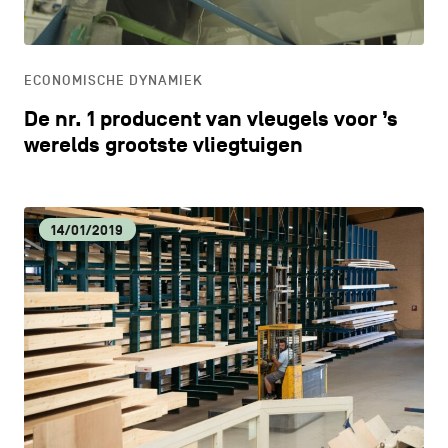
ONDERWIJS
ECONOMISCHE DYNAMIEK
ONTDEKKEN
De nr. 1 producent van vleugels voor ’s
werelds grootste vliegtuigen
14/01/2019