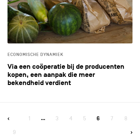
ECONOMISCHE DYNAMIEK
Via een coöperatie bij de producenten
kopen, een aanpak die meer
bekendheid verdient
1
3
4
5
6
7
8
…
9