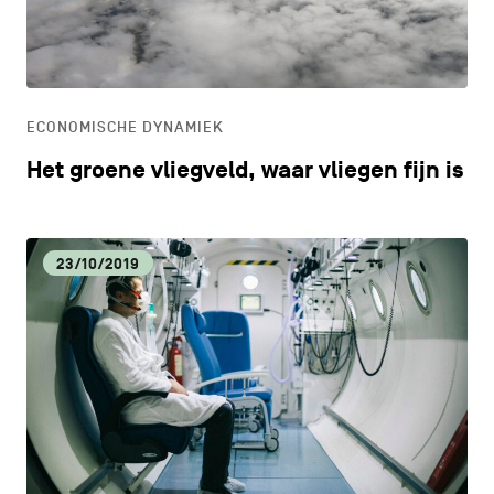
CONTACT
navigatie
CULTUUR
ALGEMENE VOORWAARDEN
ECONOMISCHE DYNAMIEK
COOKIEBELEID
ECONOMISCHE DYNAMIEK
Het groene vliegveld, waar vliegen fijn is
PRIVACYBELEID
HORECA
Facebook
Instagram
Youtube
LinkedIn
23/10/2019
LIFESTYLE
NL
EN
FR
LOKALE VOEDINGSPRODUCTEN
MILIEU