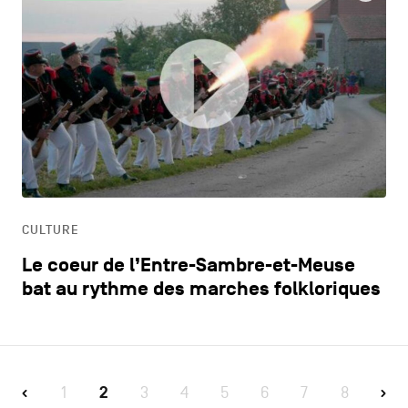
CULTURE
Le coeur de l’Entre-Sambre-et-Meuse
bat au rythme des marches folkloriques
1
2
3
4
5
6
7
8