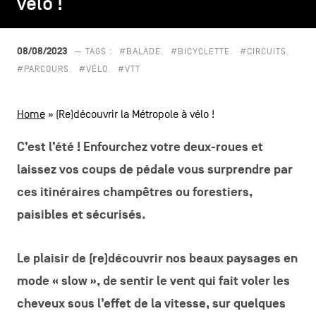
vélo !
vélo !
CONTACTEZ-NOUS
secondaire
MENTIONS LÉGALES
08/08/2023
— TAGS :
#BALADE
#BICYCLETTE
#CIRCUITS
#PARCOURS
#VÉLO
#VTT
COOKIES POLICY
Home
»
(Re)découvrir la Métropole à vélo !
POLITIQUE VIE PRIVÉE
Facebook
Instagram
Youtube
LinkedIn
C’est l’été ! Enfourchez votre deux-roues et
laissez vos coups de pédale vous surprendre par
ces itinéraires champêtres ou forestiers,
FR
NL
EN
paisibles et sécurisés.
Le plaisir de (re)découvrir nos beaux paysages en
mode « slow », de sentir le vent qui fait voler les
cheveux sous l’effet de la vitesse, sur quelques