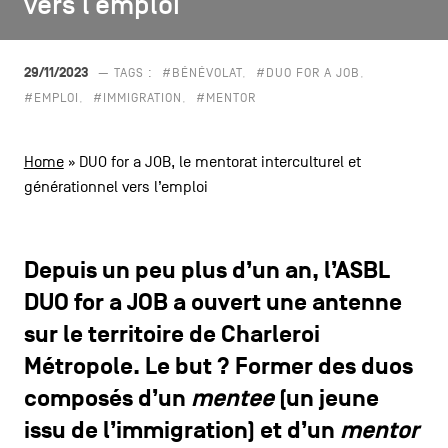
vers l’emploi
vers l’emploi
CONTACTEZ-NOUS
secondaire
MENTIONS LÉGALES
29/11/2023
— TAGS :
#BÉNÉVOLAT
#DUO FOR A JOB
#EMPLOI
#IMMIGRATION
#MENTOR
COOKIES POLICY
Home
»
DUO for a JOB, le mentorat interculturel et
POLITIQUE VIE PRIVÉE
générationnel vers l’emploi
Facebook
Instagram
Youtube
LinkedIn
Depuis un peu plus d’un an, l’ASBL
DUO for a JOB a ouvert une antenne
FR
NL
EN
sur le territoire de Charleroi
Métropole. Le but ? Former des duos
composés d’un
mentee
(un jeune
issu de l’immigration) et d’un
mentor