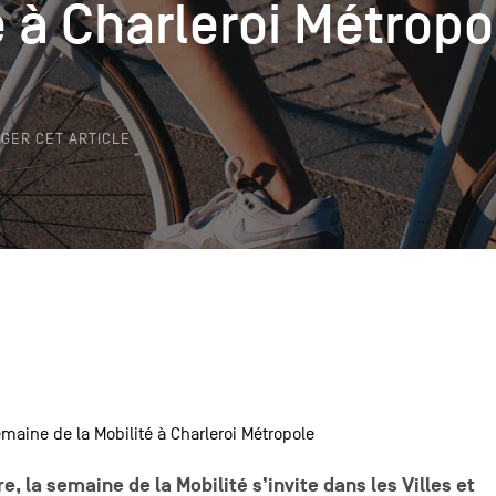
é à Charleroi Métropo
é à Charleroi Métropo
k
GER CET ARTICLE
emaine de la Mobilité à Charleroi Métropole
, la semaine de la Mobilité s’invite dans les Villes et