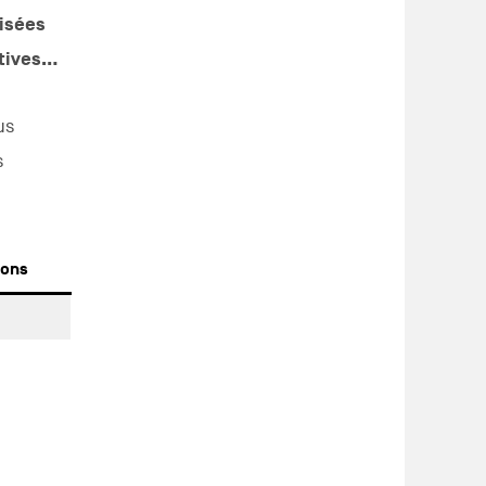
isées
atives…
us
s
ions