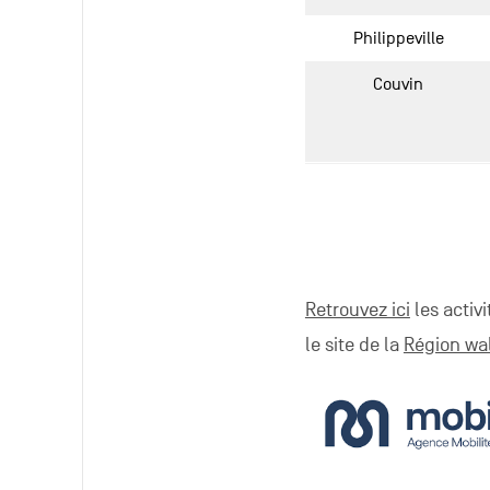
Philippeville
Couvin
Retrouvez ici
les activ
le site de la
Région wa