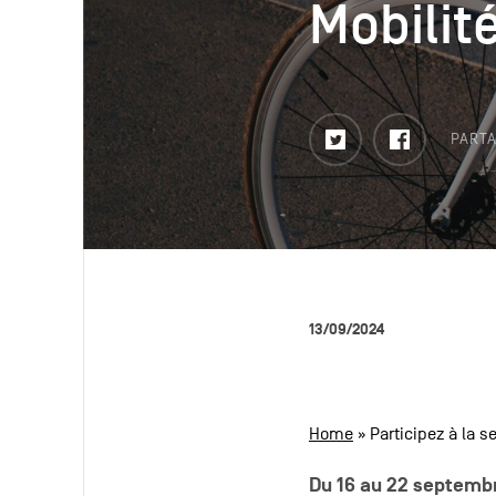
Mobilit
Mobilit
Twitter
Faceboo
PARTA
13/09/2024
Home
»
Participez à la s
Du 16 au 22 septembre