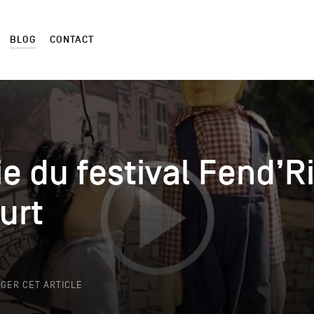
BLOG
CONTACT
e du festival Fend’R
e du festival Fend’R
urt
urt
k
GER CET ARTICLE