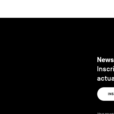
News
Inscr
actua
IN
Vous pouvez