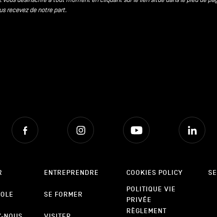
us recevez de notre part.
Facebook
Instagram
Youtube
Lin
R
ENTREPRENDRE
COOKIES POLICY
SE
POLITIQUE VIE
POLE
SE FORMER
PRIVÉE
RÈGLEMENT
Z-NOUS
VISITER