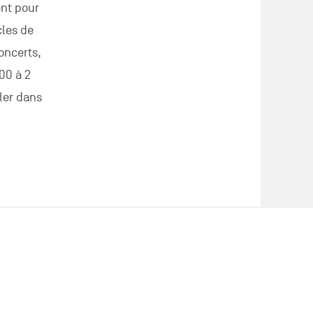
ent pour
cles de
oncerts,
00 à 2
ler dans