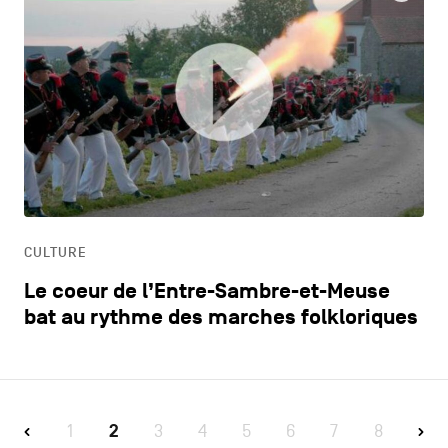
CULTURE
Le coeur de l’Entre-Sambre-et-Meuse
bat au rythme des marches folkloriques
1
2
3
4
5
6
7
8