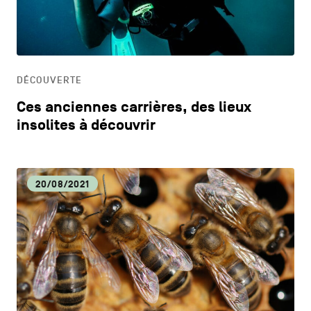
CONTACTEZ-NOUS
secondaire
CM
MENTIONS LÉGALES
CULTURE
COOKIES POLICY
DÉCOUVERTE
Ces anciennes carrières, des lieux
POLITIQUE VIE PRIVÉE
DÉCOUVERTE
insolites à découvrir
Facebook
Instagram
Youtube
LinkedIn
DYNAMISME ÉCONOMIQUE
20/08/2021
FR
NL
EN
ECOLOGIE
EDUCATION