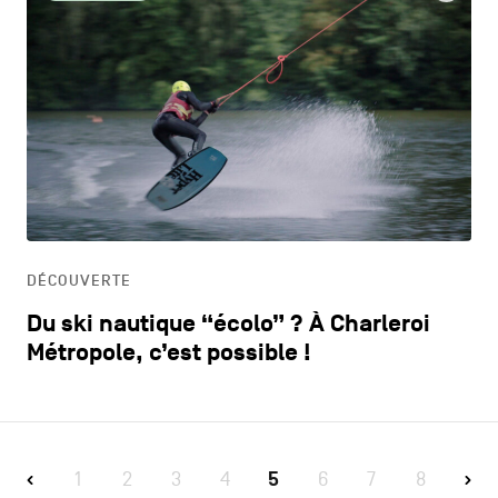
DÉCOUVERTE
Du ski nautique “écolo” ? À Charleroi
Métropole, c’est possible !
1
2
3
4
5
6
7
8