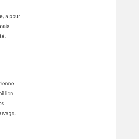
e, a pour
mais
té.
péenne
illion
os
sauvage,