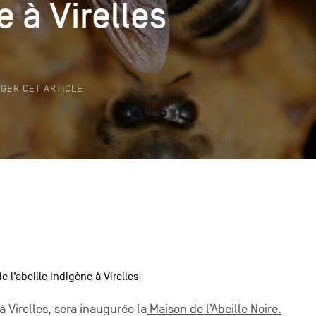
e à Virelles
e à Virelles
k
GER CET ARTICLE
e l’abeille indigène à Virelles
 Virelles, sera inaugurée la
Maison de l’Abeille Noire.