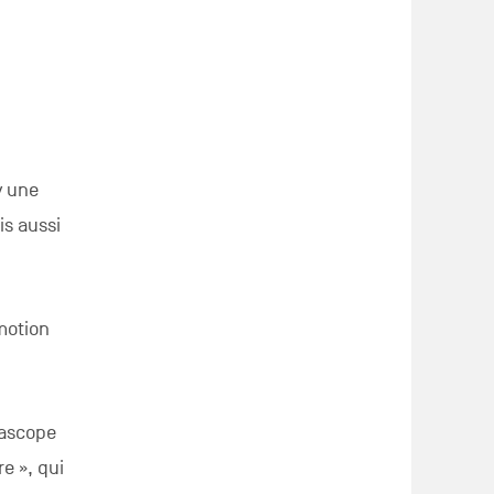
y une
is aussi
omotion
uascope
re », qui