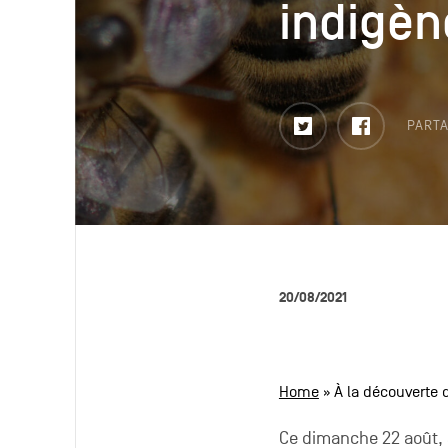
indigèn
indigèn
Twitter
Faceboo
PARTA
20/08/2021
Home
»
À la découverte d
Ce dimanche 22 août, à