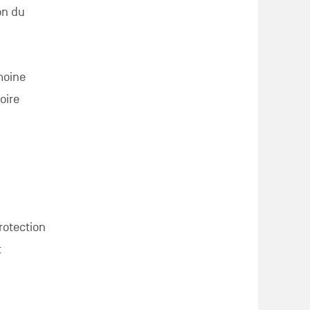
on du
moine
oire
rotection
t