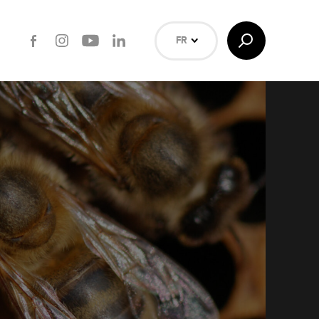
Facebook
Instagram
Youtube
LinkedIn
Afficher/Masquer
FR
la
Recherche
NL
EN
Rechercher