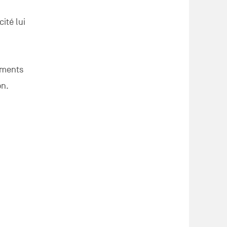
ité lui
liments
on.