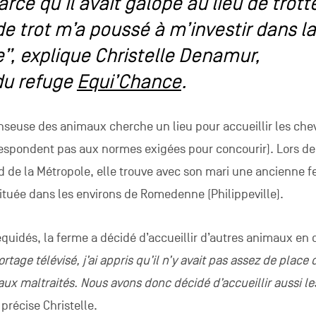
ce qu’il avait galopé au lieu de trotte
e trot m’a poussé à m’investir dans la
”, explique Christelle Denamur,
du refuge
Equi’Chance
.
enseuse des animaux cherche un lieu pour accueillir les ch
respondent pas aux normes exigées pour concourir). Lors de
d de la Métropole, elle trouve avec son mari une ancienne 
située dans les environs de Romedenne (Philippeville).
 équidés, la ferme a décidé d’accueillir d’autres animaux en 
rtage télévisé, j’ai appris qu’il n’y avait pas assez de place 
ux maltraités. Nous avons donc décidé d’accueillir aussi les
, précise Christelle.