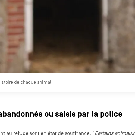
’histoire de chaque animal.
bandonnés ou saisis par la police
nt au refuge sont en état de souffrance. “
Certains animaux