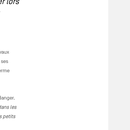
r lors
evaux
 ses
ferme
danger.
dans les
 petits