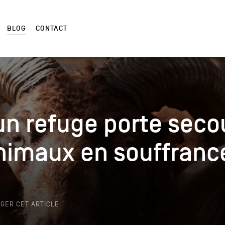
BLOG
CONTACT
n refuge porte seco
n refuge porte seco
nimaux en souffranc
nimaux en souffranc
k
GER CET ARTICLE