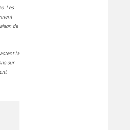
es. Les
ennent
raison de
actent la
ons sur
sont