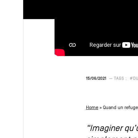
15/06/2021
— TAGS :
#D
Home
»
Quand un refuge
“Imaginer qu’u