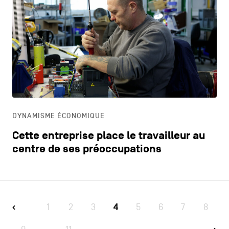
DYNAMISME ÉCONOMIQUE
Cette entreprise place le travailleur au
centre de ses préoccupations
1
2
3
4
5
6
7
8