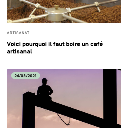
CONTACTEZ-NOUS
secondaire
CM
MENTIONS LÉGALES
CULTURE
COOKIES POLICY
ARTISANAT
Voici pourquoi il faut boire un café
POLITIQUE VIE PRIVÉE
DÉCOUVERTE
artisanal
Facebook
Instagram
Youtube
LinkedIn
DYNAMISME ÉCONOMIQUE
24/08/2021
FR
NL
EN
ECOLOGIE
EDUCATION