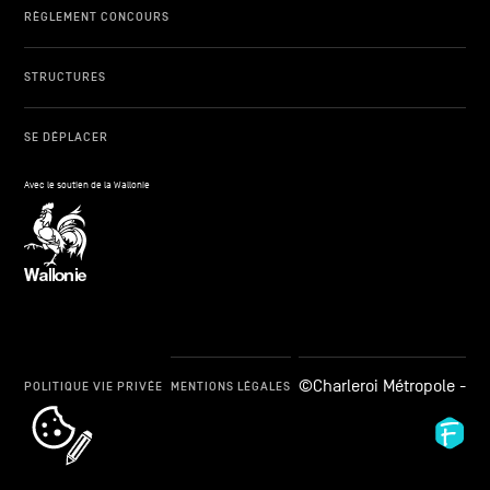
RÈGLEMENT CONCOURS
STRUCTURES
SE DÉPLACER
Avec le soutien de la Wallonie
©Charleroi Métropole -
POLITIQUE VIE PRIVÉE
MENTIONS LÉGALES
cookie_notice_link
Fid
Ag
-