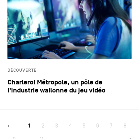
DÉCOUVERTE
Charleroi Métropole, un pôle de
l’industrie wallonne du jeu vidéo
1
2
3
4
5
6
7
8