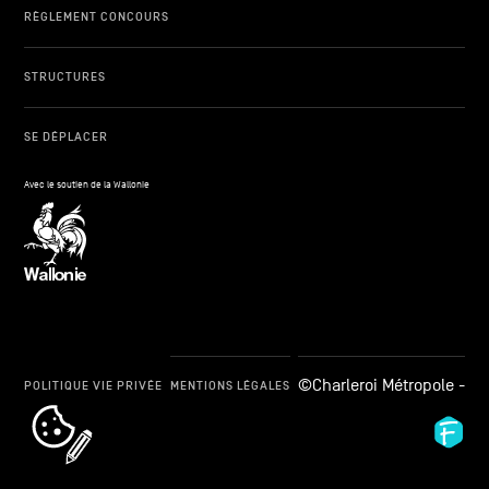
RÈGLEMENT CONCOURS
STRUCTURES
SE DÉPLACER
Avec le soutien de la Wallonie
©Charleroi Métropole -
POLITIQUE VIE PRIVÉE
MENTIONS LÉGALES
cookie_notice_link
Fid
Ag
-