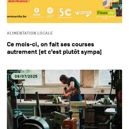
CONTACTEZ-NOUS
secondaire
CM
MENTIONS LÉGALES
CULTURE
COOKIES POLICY
ALIMENTATION LOCALE
Ce mois-ci, on fait ses courses
POLITIQUE VIE PRIVÉE
DÉCOUVERTE
autrement (et c’est plutôt sympa)
Facebook
Instagram
Youtube
LinkedIn
DYNAMISME ÉCONOMIQUE
08/07/2025
FR
NL
EN
ECOLOGIE
EDUCATION