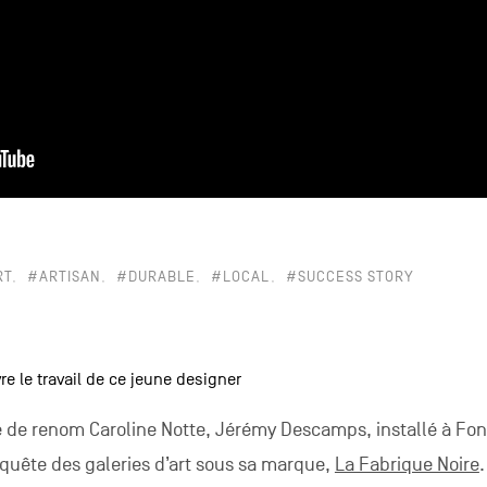
RT
#ARTISAN
#DURABLE
#LOCAL
#SUCCESS STORY
re le travail de ce jeune designer
te de renom Caroline Notte, Jérémy Descamps, installé à Fon
nquête des galeries d’art sous sa marque,
La Fabrique Noire
.