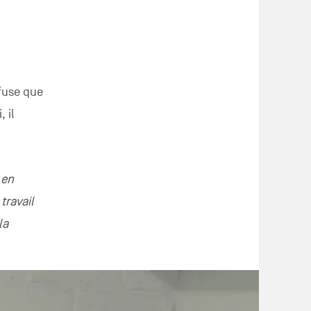
efuse que
 il
 en
 travail
la