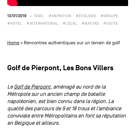
CONTACTEZ-NOUS
secondaire
13/01/2019
— TAGS :
#ANIMATION
#ÉCOLOGIE
#GROUPE
MENTIONS LÉGALES
#HOTEL
#INTERNATIONAL
#LOCAL
#NATURE
#VISITE
COOKIES POLICY
Home
»
Rencontres authentiques sur un terrain de golf
POLITIQUE VIE PRIVÉE
Facebook
Instagram
Youtube
LinkedIn
Golf de Pierpont, Les Bons Villers
Le
Golf de Pierpont
, aménagé au nord de la
FR
NL
EN
Métropole sur un ancien champ de bataille
napoléonien, est bien connu dans la région. La
qualité des parcours de 9 et 18 trous et l’ambiance
conviviale entre Métropolitains en font sa réputation
en Belgique et ailleurs.