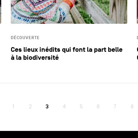
DÉCOUVERTE
Ces lieux inédits qui font la part belle
à la biodiversité
1
2
3
4
5
6
7
8