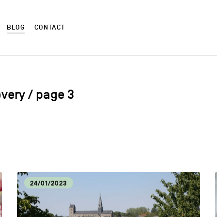
BLOG
CONTACT
overy / page 3
ALIMENTATION LOCALE
ART
AUTRES
CM
24/01/2023
CULTURE
DÉC