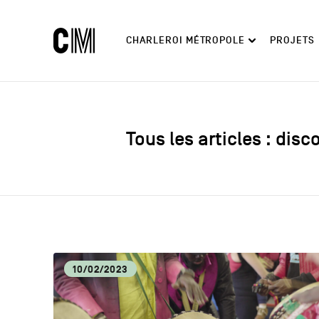
Charleroi
Navigation
CHARLEROI MÉTROPOLE
PROJETS
Métropole
principale
Rechercher
Découvrir
Tous les articles : disc
10/02/2023