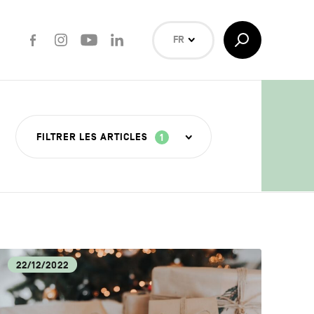
Facebook
Instagram
Youtube
LinkedIn
Afficher/Masquer
FR
la
Recherche
NL
EN
Rechercher
FILTRER LES ARTICLES
1
ISANAT
22/12/2022
OUVERTE