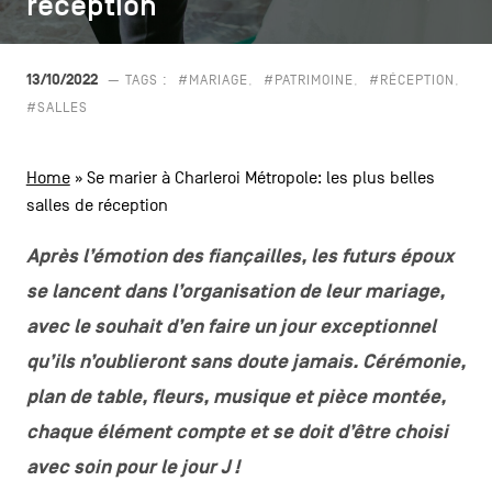
réception
réception
CONTACTEZ-NOUS
secondaire
MENTIONS LÉGALES
13/10/2022
— TAGS :
#MARIAGE
#PATRIMOINE
#RÉCEPTION
#SALLES
COOKIES POLICY
Home
»
Se marier à Charleroi Métropole: les plus belles
POLITIQUE VIE PRIVÉE
salles de réception
Facebook
Instagram
Youtube
LinkedIn
Après l’émotion des fiançailles, les futurs époux
se lancent dans l’organisation de leur mariage,
avec le souhait d’en faire un jour exceptionnel
FR
NL
EN
qu’ils n’oublieront sans doute jamais. Cérémonie,
plan de table, fleurs, musique et pièce montée,
chaque élément compte et se doit d’être choisi
avec soin pour le jour J !