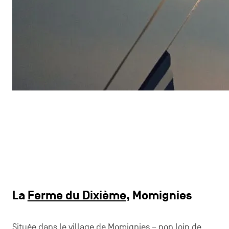
La
Ferme du Dixième
, Momignies
Située dans le village de Momignies – non loin de