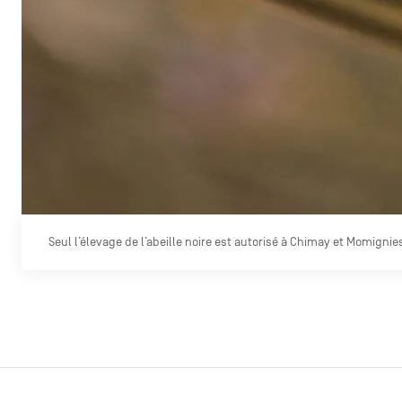
Seul l’élevage de l’abeille noire est autorisé à Chimay et Momignie