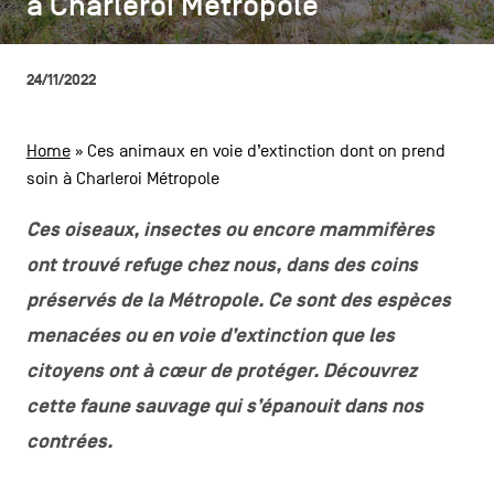
à Charleroi Métropole
à Charleroi Métropole
CONTACTEZ-NOUS
secondaire
MENTIONS LÉGALES
24/11/2022
COOKIES POLICY
Home
»
Ces animaux en voie d’extinction dont on prend
soin à Charleroi Métropole
POLITIQUE VIE PRIVÉE
Facebook
Instagram
Youtube
LinkedIn
Ces oiseaux, insectes ou encore mammifères
ont trouvé refuge chez nous, dans des coins
préservés de la Métropole. Ce sont des espèces
FR
NL
EN
menacées ou en voie d’extinction que les
citoyens ont à cœur de protéger. Découvrez
cette faune sauvage qui s’épanouit dans nos
contrées.