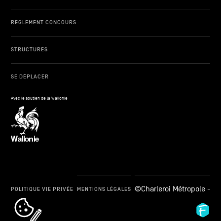
RÈGLEMENT CONCOURS
STRUCTURES
SE DÉPLACER
Avec le soutien de la Wallonie
©Charleroi Métropole -
POLITIQUE VIE PRIVÉE
MENTIONS LÉGALES
cookie_notice_link
Fid
Ag