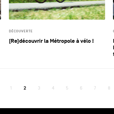
DÉCOUVERTE
(Re)découvrir la Métropole à vélo !
1
2
3
4
5
6
7
8