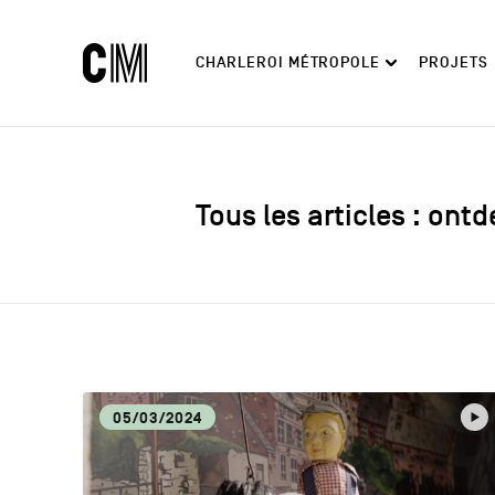
Charleroi
Navigation
CHARLEROI MÉTROPOLE
PROJETS
Métropole
principale
Rechercher
Découvrir
Tous les articles : ont
05/03/2024