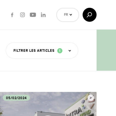
Facebook
Instagram
Youtube
LinkedIn
Afficher/Masquer
FR
la
Recherche
NL
EN
Rechercher
FILTRER LES ARTICLES
1
ISANAT
05/02/2024
OUVERTE