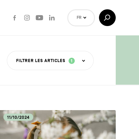
Facebook
Instagram
Youtube
LinkedIn
Afficher/Masquer
FR
la
Recherche
NL
EN
Rechercher
FILTRER LES ARTICLES
1
ISANAT
11/10/2024
OUVERTE