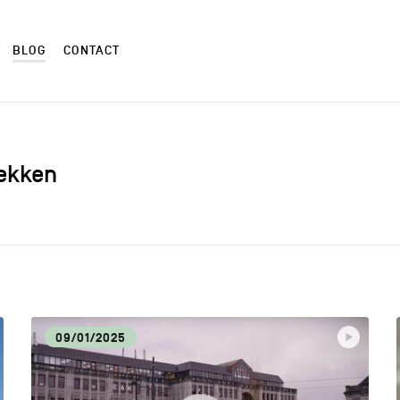
BLOG
CONTACT
dekken
ALIMENTATION LOCALE
ART
AUTRES
CM
09/01/2025
CULTURE
DÉC