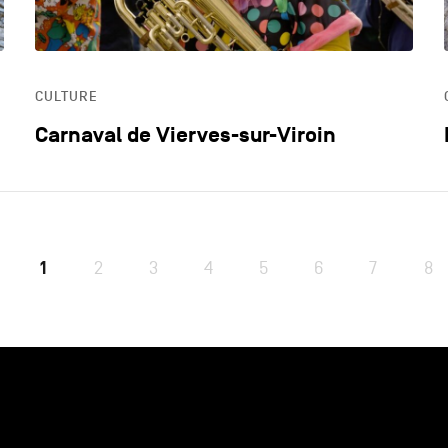
CULTURE
Carnaval de Vierves-sur-Viroin
1
2
3
4
5
6
7
8