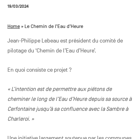
CONTACTEZ-NOUS
secondaire
19/03/2024
MENTIONS LÉGALES
Home
»
Le Chemin de l’Eau d’Heure
COOKIES POLICY
Jean-Philippe Lebeau est président du comité de
pilotage du ‘Chemin de l’Eau d’Heure’.
POLITIQUE VIE PRIVÉE
Facebook
Instagram
Youtube
LinkedIn
En quoi consiste ce projet ?
« L’intention est de permettre aux piétons de
FR
NL
EN
cheminer le long de l’Eau d’Heure depuis sa source à
Cerfontaine jusqu’à sa confluence avec la Sambre à
Charleroi. »
Une initiative largement soutenue par les communes