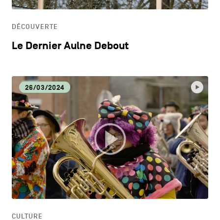
HORECA
DÉCOUVERTE
LIFESTYLE
Le Dernier Aulne Debout
26/03/2024
CULTURE