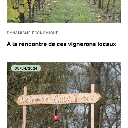
CONTACTEZ-NOUS
secondaire
CM
MENTIONS LÉGALES
CULTURE
COOKIES POLICY
DYNAMISME ÉCONOMIQUE
À la rencontre de ces vignerons locaux
POLITIQUE VIE PRIVÉE
DÉCOUVERTE
Facebook
Instagram
Youtube
LinkedIn
05/04/2024
DYNAMISME ÉCONOMIQUE
FR
NL
EN
ECOLOGIE
EDUCATION