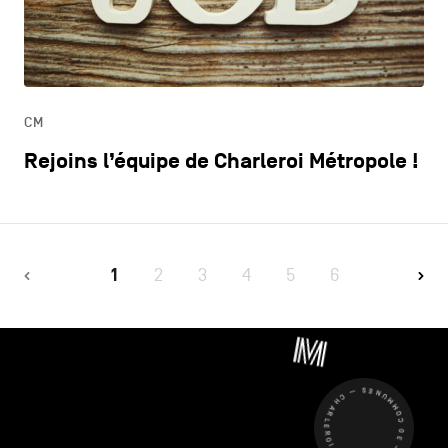
CM
Rejoins l’équipe de Charleroi Métropole !
1
2
3
4
5
6
CHARLEROI MÉTROPOLE — 30 COMMUNES —