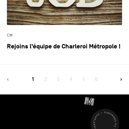
CM
Rejoins l’équipe de Charleroi Métropole !
1
2
3
4
5
6
CHARLEROI MÉTROPOLE — 30 COMMUNES —