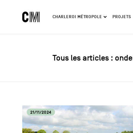
Charleroi
Navigation
CHARLEROI MÉTROPOLE
PROJETS
Métropole
principale
Rechercher
Découvrir
Tous les articles : onde
21/11/2024