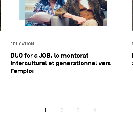
EDUCATION
DUO for a JOB, le mentorat
interculturel et générationnel vers
l’emploi
1
2
3
4