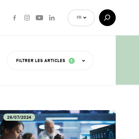
Facebook
Instagram
Youtube
LinkedIn
Afficher/Masquer
FR
la
Recherche
NL
EN
Rechercher
FILTRER LES ARTICLES
1
ISANAT
29/07/2024
OUVERTE