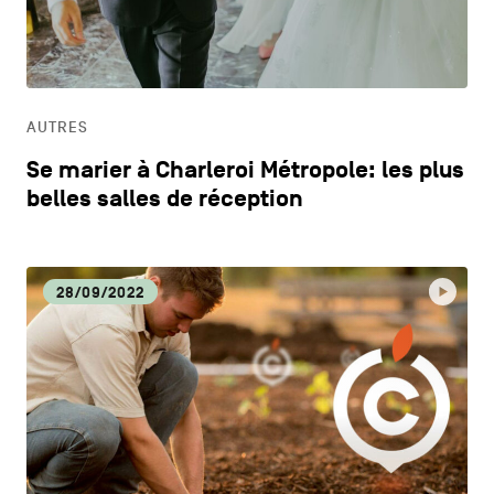
CONTACTEZ-NOUS
secondaire
CM
MENTIONS LÉGALES
CULTURE
COOKIES POLICY
AUTRES
Se marier à Charleroi Métropole: les plus
POLITIQUE VIE PRIVÉE
DÉCOUVERTE
belles salles de réception
Facebook
Instagram
Youtube
LinkedIn
DYNAMISME ÉCONOMIQUE
28/09/2022
FR
NL
EN
ECOLOGIE
EDUCATION